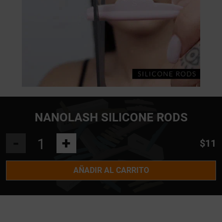
NANOLASH SILICONE RODS
-
+
$11
AÑADIR AL CARRITO