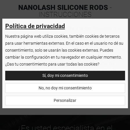
NANOLASH SILICONE RODS
-
INSTRUCCIONES
Política de privacidad
Ajusta bien el tamaño de la varilla a tu ojo
. Recuerda que
se pueden recortar libremente para que la varilla se ajuste
Nuestra página web utiliza cookies, también cookies de terceros
bien al ojo y no cause ninguna molestia. Aplica un poco de
para usar herramientas externas. En el caso en el usuario no dé su
pegamento para elevar las pestañas
debajo de la varilla de
consentimiento, solo se usarán las cookies externas. Puedes
pestañas para fijarla bien a tu párpado. Aplica el mismo
cambiar la configuración en tu navegador en cualquier momento.
pegamento en la parte superior de la varilla y peina las
¿Das tu consentimiento para usar todas las cookies?
pestañas sobre ella, separándolas bien con un peine de
Sí, doy mi consentimiento
lifting y laminación de pestañas.
No, no doy mi consentimiento
Personalizar
¿Es usted especialista en el