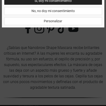
Sí, doy mi consentimiento
No, no doy mi consentimiento
Personalizar
¿Sabías que Nanobrow Shape Mascara recibe brillantes
críticas en Internet? A las mujeres les encanta su agradable
fórmula, su uso sin esfuerzo, el cepillo de precisión y, por
supuesto, sus espectaculares efectos. La máscara de cejas
las deja con un aspecto más grueso y fuerte y añade
suavidad y tersura a los pelos de las cejas. Cepilla tus cejas
con unos pocos movimientos y defínelas con el producto de
agradable textura satinada.